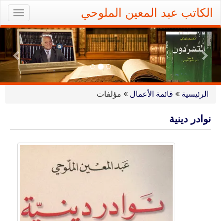
Ski
الكاتب عبد المعين الملوحي
oggle
t
gation
conten
ious
Next
الرئيسية
قائمة الأعمال
مؤلفات
نوادر دينية