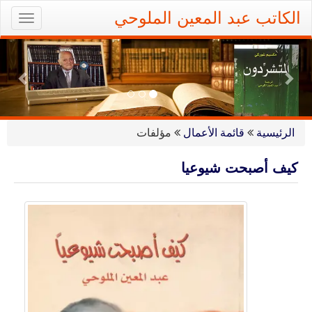
Ski
الكاتب عبد المعين الملوحي
oggle
t
gation
conten
ious
Next
الرئيسية
قائمة الأعمال
مؤلفات
كيف أصبحت شيوعيا