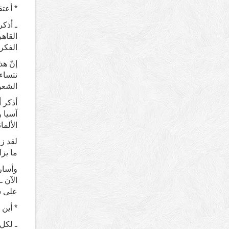
* أعت
ـ أذكر
القاه
الفكر 
إنّ ه
نتساء
الشعو
أذكر 
آسيا و
الألما
لقد ز
ما يزا
وأسارع
الآن ـ
على 
* أين 
ـ لكل