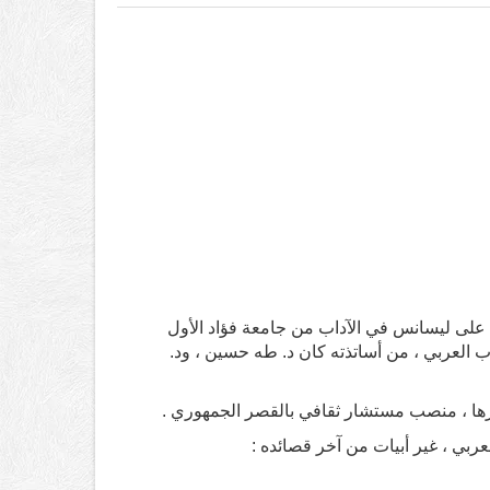
اعر السوري عبد المعين الملوحي بحمص سنة 1917 وحصل على ليسانس في الآداب من جامعة فؤاد الأول
ى أهم أساتذة الأدب العربي ، من أساتذته كان د. طه حسين ، ود.
خرها ، منصب مستشار ثقافي بالقصر الجمهوري .
عربي ، غير أبيات من آخر قصائده :