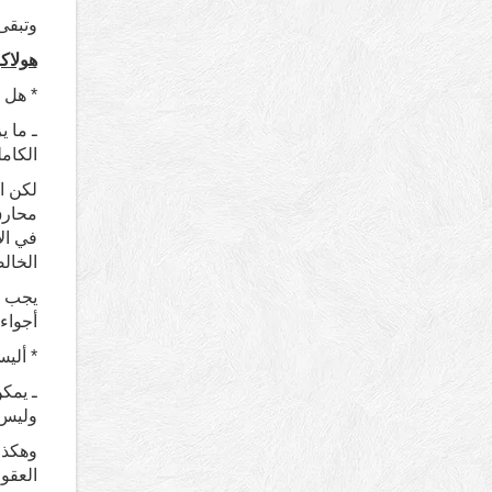
وتبقى 
هولاكو
* هل 
ـ ما 
الكامل
لكن ال
محارق
في ال
الخال
يجب أ
أجواء 
* أليس
ـ يمك
وليس 
وهكذا
العقو