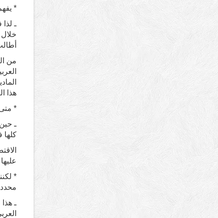
* يفهم
ـ لذا
أطالب 
من ال
العرب
المادي
هذا ال
* متى
ـ حين 
كلها 
الاقتص
عليها 
* لكنن
محدد 
ـ هذا
العربي