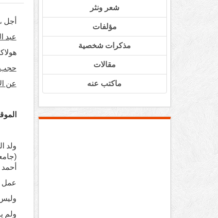
شعر ونثر
أجل ، 
مؤلفات
عبد ا
مذكرات شخصية
هولاكو
مقالات
حجب ج
ماكتب عنه
عن ال
الموقف الع
الم
أحمد أ
عمل ب
وليس ه
ولم ير