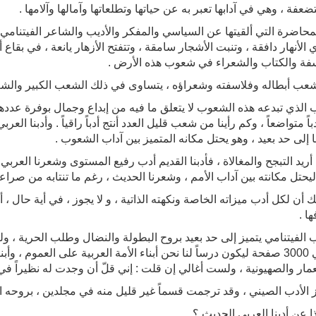
عفة ، وهي في آدابها تعبر به عن حياتها وتطلعاتها وآمالها وآلامها .
محاضرة التي ألقيتها عن السياسي والمفكر والأديب والشاعر الفيتنامي ”
الأنهار دافقة ، وتنبت الأشجار سامقة ، وتتفتح الأزهار يانعة ، في بقاع
سفة والكتاب والشعراء في شعوب هذه الأرض .
عب أبطاله وفلاسفته وشعراؤه ، يتساوى في ذلك الشعب الكبير والشع
ب الذي تبدعه هذه الشعوب لا يتعلق ما فيه من إبداع وجمال بوفرة عدده
دباً متواضعاً ، وكم رأينا من شعب قليل العدد أنتج أدباً راقياً . وأدبنا ال
ا إلى حد بعيد ، وهو يحتل مكانه المتميز بين آداب الشعوب .
يد التبجح والمغالاة ، فأدبنا القديم أدب رفيع المستوى وشعرنا العربي 
ليحتل مكانته بين آداب الأمم ، وشعرنا الحديث ، رغم ما تنتابه من صراع
 أن لكل أدب ميزاته الخاصة ونكهته الذاتية ، و لا يجوز ، في أية حال ،
ا .
ب الفيتنامي يتميز إلى حد بعيد بروح البطولة والنضال وطلب الحرية ، ول
حوالي 3000 صفحة ليكون درساً لنا نحن أبناء الأمة العربية على العمو
عمار والصهيونية ، ولست أغالي إن قلت : إني قلّ أن وجدت له نظيراً في 
ز الأدب الصيني ، وقد ترجمت قسماً غير قليل منه في مجلدين ، بروحه ا
ا عن أدبنا العربي الحديث ؟