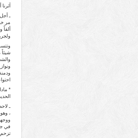
آثرنا
ـ أجل 
مر خم
ألقاً
ولجرها
وتتسم 
شيئاً 
والشج
ونواز
ودمنة 
احتوا
* ماد
الحدي
ـ لاحظ
، وهو 
ووجهها
في جم
تزحم 