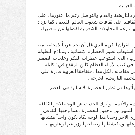
لعربية ..
م بالتاريخية والقدم والتواصل رغم ما اعتورها ، على
تنا على ثقافات شعوب العالم القديم ، كما تزداد
ها ، رغم المحاولات الشعوبية لفصلها عن ماضيها ،
 القرآن الكريم الذي قل أن تجد عربياً لا يحفظ منه
ى استيعاب تطور الحضارة الإنسانية ، ونماذج البطولة
 العرب ، الذي استوعب خطرات الفكر وخلجات الضمير
ي كتب الأدباء العظام كابن المقفع في ” كليلة
في مقاماته . لكل هذا ، فثقافتنا العربية قادرة على
حظة التاريخية الحرجة .
 أثرها في تطور الحضارة الإنسانية في العصر
ية والأدبية ، وأترك الحديث عن الوجه الآخر للثقافة
التمييز بين وجهين للحضارة ، هما وجهها الثقافي
ي الآخر وجدنا هذا الوجه يكاد يكون واحداً متشابهاً
اتها ومكتشفاتها وصناعتها وزراعتها وعلومها ،