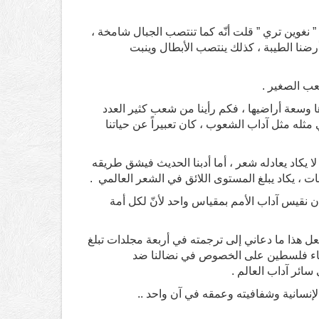
 نغوين تري ” قلت أنّه كما تنتصب الجبال شامخة ،
 أرضنا الطيبة ، كذلك ينتصب الأبطال وينبت
ب الصغير .
ا وسعة أراضيها ، فكم رأينا من شعب كثير العدد
عربي مثله مثل آداب الشعوب ، كان تعبيراً عن حياتنا
لا يكاد يعادله شعر ، أما أدبنا الحديث فيشق طريقه
ات ، يكاد يبلغ المستوى اللائق في الشعر العالمي .
 أن نقيس آداب الأمم بمقياس واحد لأنّ لكل أمة
عل هذا ما دعاني إلى ترجمته في أربعة مجلدات تبلغ
م ، وأبناء فلسطين على الخصوص في نضالنا ضد
سائر آداب العالم .
لإنسانية وشفافيته وعمقه في آن واحد ..