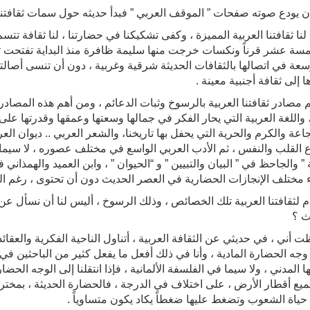
 أن يودع صوته صفحات ” الموقف العربي ” فبدأ حديثه حول سمات ثقافتنا ا
لنا ثقافتنا العربية المميزة ، وكفى تشكيكنا في حضارتنا ، لنا ثقافة تتس
سة عشر قرناً ونكسات خرجت منها سليمة ظافرة منذ البداية تفتحت ثقاف
 وسعة في اتصالها بالثقافات الحديثة شرقية وغربية ، دون أن تنسى أصالت
 إلى ثقافة أجنبية معينة .
مصادر ثقافتنا العربية بالرسوخ وثبات الدعائم ، ومن أهم هذه المصادر :
، واللغة العربية التي يحار الفكر في جمالها وسعتها وعمقها وقدرتها عل
اعة والكرم والحرية التي يحفل بها تاريخنا، والشعر العربي .. ديوان
ع القلب والنفس ، ثم الأدب العربي الواسع في مختلف عصوره ، لا سيما ف
” والجاحظ في ” البيان والتبيين ” و “الحيوان ” ، وابن العميد والهمذاني 
ء مختلف الإنجازات الحضارية في العصر الحديث دون أن تحتوى ، رغم الل
ام لثقافتنا العربية تلك الخصائص ، وذلك الرسوخ ، أليس لنا أن نسأل عن
ث ؟
ت أني ، في حديثي عن الثقافة العربية ، أتناول الناحية الفكرية والعقائد
وجه الحضارة المادية ، وأنا في ذلك أفعل ما يفعل كثير من الباحثين في 
 المدني ، ولا سيما في الفلسفة الألمانية ، فإذا انتقلنا إلى الوجه الحضار
يع أقطار الأرض ، على اختلاف في الدرجة ، فالحضارة الحديثة ، بمخترع
حياة الشعوب وتضغط عليها ضغطاً يكاد يكون متساوياً .