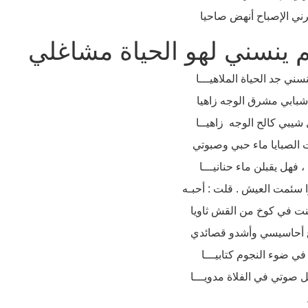
رني الإصباح أنهض صاحيا
 ينسني لهو الحياة مشاغلي
سني جد الحياة الملاهيـــا
شبابي مشرق الوجه زاهيا
 شيبي كالح الوجه زاهيــا
الصبايا ماء حبي وصبوتي
فهل يقبلن ماء حنانيـــا
ا سئمت العيش . قلت : أحبـه
نت في كوخ من القش ثاويا
أحاسيسي وأشدو قصائدي
في ضوء النجوم كتابيـــا
 صوتي في الفلاة مدويـــا