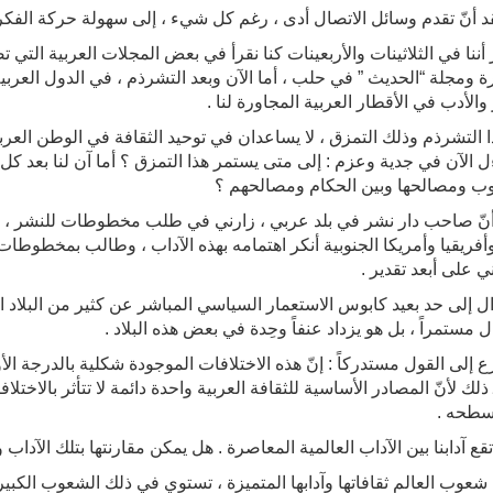
قد أنّ تقدم وسائل الاتصال أدى ، رغم كل شيء ، إلى سهولة حركة الفكر 
 أننا في الثلاثينات والأربعينات كنا نقرأ في بعض المجلات العربية التي 
رة ومجلة “الحديث ” في حلب ، أما الآن وبعد التشرذم ، في الدول العرب
والأدب في الأقطار العربية المجاورة لنا .
ذا التشرذم وذلك التمزق ، لا يساعدان في توحيد الثقافة في الوطن العرب
ل الآن في جدية وعزم : إلى متى يستمر هذا التمزق ؟ أما آن لنا بعد كل 
ب ومصالحها وبين الحكام ومصالحهم ؟
أنّ صاحب دار نشر في بلد عربي ، زارني في طلب مخطوطات للنشر 
أفريقيا وأمريكا الجنوبية أنكر اهتمامه بهذه الآداب ، وطالب بمخطوطات 
ني على أبعد تقدير .
ال إلى حد بعيد كابوس الاستعمار السياسي المباشر عن كثير من البلاد ا
ل مستمراً ، بل هو يزداد عنفاً وحِدة في بعض هذه البلاد .
 إلى القول مستدركاً : إنّ هذه الاختلافات الموجودة شكلية بالدرجة ال
 ذلك لأنّ المصادر الأساسية للثقافة العربية واحدة دائمة لا تتأثر بالاختلاف
سطحه .
تقع آدابنا بين الآداب العالمية المعاصرة . هل يمكن مقارنتها بتلك الآدا
 شعوب العالم ثقافاتها وآدابها المتميزة ، تستوي في ذلك الشعوب الك