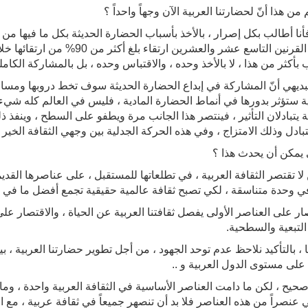
 من هذا أنّ لحضارتنا العربية الآن وجهاً واحداً ؟
 فأنا أطالب بكل إصرار ، بالأخذ بأسباب الحضارة الحديثة بكل ما فيها م
خلال القرنين التاسع عشر والعشر
بأكثر من هذا ، لا بالأخذ وحده ، والاقتباس وحده ، بل بالمشاركة الكامل
بديهي أنّ المشاركة في إبداع الحضارة الحديثة سوف تخط دروبها ومسالكها
ية ستؤثر بدورها في أنماط الحضارة المادية ، فليس في العالم كله شي
ة يتبادلان التأثير ، فينتصر هذا الجانب مرة ويطفو على السطح ، وينفذ 
تبادل وذلك الامتزاج ، وفي هذه الحركة الجدلية بين وجهي الثقافة الخير ك
 يمكن أن يحدث هذا ؟
لا تقتصر الثقافة العربية ، في تطلعاتها للمستقبل ، على عناصرها القدي
في وحدة متناسقة ، لكي تصبح ثقافة عالمية حقيقية تجمع أفضل ما في ما
ار على العناصر الأولى يفصل ثقافتنا العربية عن الحياة ، والاقتصار عل
التبعية والسطحية.
ا ، بالتأكيد نلاحظ عدم توحد الجهود ، من أجل تطوير حضارتنا العربية ، 
على مستوى الدول العربية و ..
 صحيح ، لكن ما دامت العناصر الأساسية في الثقافة العربية واحدة ، وما
 عنصراً من هذه العناصر فلا بد أن تنصهر جميعاً في ثقافة عربية ، مع ال