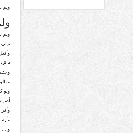
ولم ي
ولم
ولم ين
تولى 
وأقبل
سقيت 
وجف ، 
وقالو
ولو ك
أصوغ 
وأقرأ 
وأرسل
و …..