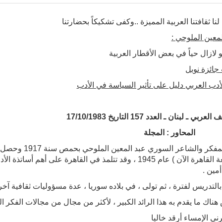
لنا ثقافتنا العربية المميزة ..وكفى تشكيكاً بحضارتنا
لمعين الملوحي :
 لازال حياً في بعض الأقطار العربية
ائزة نوبل
أدب العربي دليل على تأثير السياسة في الأدب
ربي ـ لبنان ـ العدد 157 التاريخ 17/10/1983
حاور : المجلة
ولد المفكر والش
(جامعة القاهرة الآن ) عام 1945 ، وقد تتلمذ في القاهرة عل
مين .
التدريس لفترة ، ثم تولى ، في بلاده سوريا ، عدة مسؤوليات ثقافية آ
ناك ما يقدم به هذا الرائد الكبير ، لأكثر من مجال من مجالات الفكر ال
ني الإمساء أرقد خاليا