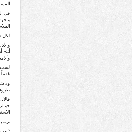
المستض
في ال
وتجري 
الفلا
لكل ش
والأد
أنتج أ
وآلامن
لست أر
قدماً 
ولا شك
ظروفه
فالأد
الاست
ويتمي
* وماذ