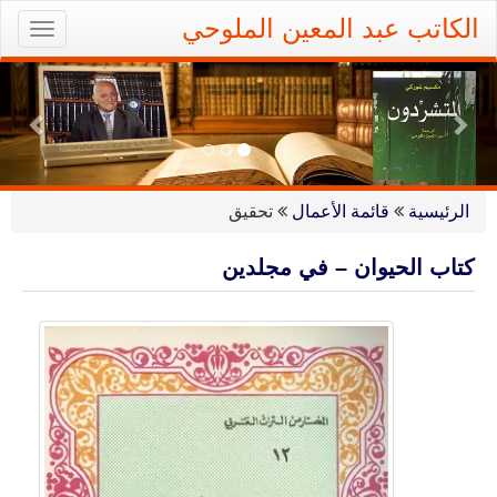
Ski
الكاتب عبد المعين الملوحي
oggle
t
gation
conten
ious
Next
الرئيسية
قائمة الأعمال
تحقيق
كتاب الحيوان – في مجلدين