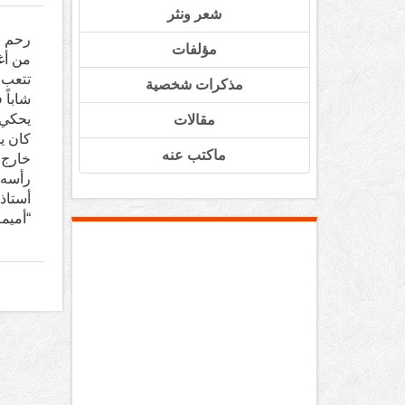
شعر ونثر
رحم ال
مؤلفات
من أغل
تتعب 
مذكرات شخصية
شاباً
يحكي 
مقالات
كان ي
ماكتب عنه
خارج 
رأسه 
أستاذ
“أميم