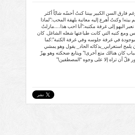
 فارق السن الكبير بيننا كنتُ أحسّه شابّاً أكثر
يته! وكنتُ أهرع إليه معاتبة بلهفة المحب:”لماذا
عبر البهو إلى غرفة مكتبه:”أنا احب هذا….مازلتُ
س ومع كتبه التي كانت طباعتها شغله الشاغل. كان
لموجودة في غرفة جلوسه وفي غرفة الكتبة”:كما
 يلمح استغرابي_بذكائه الحاد_ يقول وهو يمشي
ب كان هنالك متع أخرى!” ويتابع ضحكته وهو يهزّ
ر قلّ أن تراه إلا على وجوه “المصطفين!”