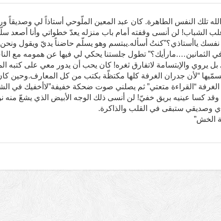
له تلك النفس الطاهرة. كان عبد المعين الملّوحي أستاذاً لي وصديقاً ورغم
ب الشباب! لن أنسى وقفته أمام باب منزله يعدّ خطواتي وأنا أصعد سلّم ب
نفسك ياأستاذي؟”كنتُ أسأله.يبتسم وهو يسلّم حاضناً يديّ ويقول ونحن ن
 في الثمانين….مارأيك؟” تطول جلستنا يحكي لي فيها عن همومه مع النا
بل يروي والإبتسامة لاتفارق ثغره! كان يحب أن يدور معي على كتبه ا
سمّيها “لأن جدران الغرفة كلها مكتظّة بكتب من كل المعارف.وحين كان
الغرفة “القراءة متعتي” ثم يصلني صوت ضحكة خفيفة”لاأخفيك في الشبا
وقد كسا عينيه بريق خفيّ! لن أنسى ذلك الوجه الأبيض الذي يشعّ منه نو
ي وصديقي ستبقى في القلب والذاكرة.
ة الخش”