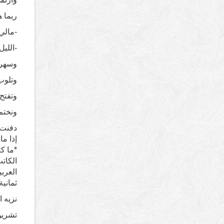
ربما ه
-مالي
-اللي
وسهرت
وتلوب
وتفتح
ونختم
دفنت
إذا ما
*ما ك
الكاتب
العرب
ثمانية
نزيه 
تشرين – العدد