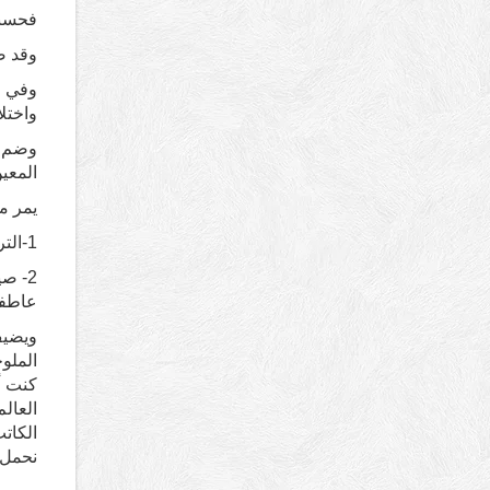
فحسبك
وقد ض
وفي ا
واختلا
وضم ا
المعين
يمر م
1-الترجمة الحرفية والتقيد الكامل بالنص حرصاً على الأمانة في الترجمة.
2- ص
عاطفة
ويضيف
الملو
كنت أ
العالم
الكات
نحمل 