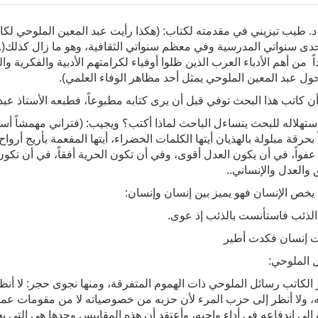
د. طيب تيزيني في مقدمته لكتاب: (هكذا رأيت عبد المعين الملوحي لكا
دى سنواتي المدرسية وفي معظم سنواتي الثقافية، وهو ما زال كذلك(..
ً من أهم الأدباء العرب الذين ظلوا أوفياء لكرامتهم الأدبية والفكرية 
حول عبد المعين الملوحي يمثل أحد مظاهر الوفاء العلمي).
أن كاتب هذا البحث توفي قبل أن يرى كتابه مطبوعاً، فطبعه الأستاذ عبد 
ستهلاله للبحث يتساءل الباحث لماذا أكتب؟ ويجيب: (فتراني مهمشاً أس
ً بحرقة مبلولة بالهذيان أيتها الكلمات الخضراء، أيتها المفعمة بأريج أروا
عفواً، في أن يكون العدل أقوى، وفي أن تكون الحرية أفقاً، في أن تكون ال
 والعدل والإنساني..
 يخص الإنسان فهو يميز بين إنسان وإنسان:
لذئب فاستأنست بالذئب إذ عوى.
إنسان فكدت أطير
 الملوحي:
 الكاتب رسائل الملوحي ذات الهموم المتفرقة، ومنها نجوى حجر: لا أنظر
، ولا أنظر إلى حزب المرء لأن حزبه من خصوصياته لا من مقومات عم
 إلى اندفاعه في أداء واجبه، وأعتقد أن هذه المقاييس وحدها هي التي يج