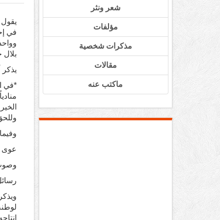
شعر ونثر
يقول 
مؤلفات
في إح
وواحدا
مذكرات شخصية
بلال 
مقالات
يذكر 
ماكتب عنه
*في ا
مناديا
الخير 
وللحق
وفيما
عوى ا
وصوت 
رسائل
ويذكر
لوطنه
انتاجه