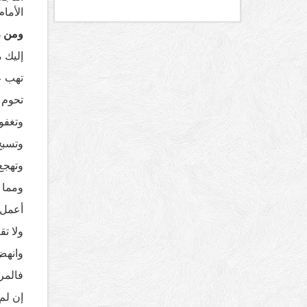
الأمام
ومن ر
إليك 
تهب ع
تحوم 
وتغفو
وتسبح 
وتهجع
ومما 
أعمل 
ولا ت
وانهض
فالمر
إن لم