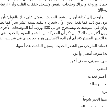
جمال وروعة وإدراك وخلجات النفس وتسجل خفقات القلب وأداء ارتعاش
.)إلخ.
الملوحي إلى كتابة أوزان للشعر الحديث.. ويمثل على ذلك بالقول: بأن ال
يون من ذلك كما نفعل نحن.. وأن شعرنا لا يتقيد بستة عشر بحراً كما يظ
عن أوزان في الموشحات ويستخرج حوالي 300 وز
ثيون أكثر من ذلك؟).. ويذكر أن المعركة بين الشعر القديم والحديث هي
 التعبير المشتركة، أي أن الدم الأساسي هو واحد يجري في شرايين النو
صائد الملوحي من الشعر الحديث، يسجل الباحث عدداً منها،
ية! سوف أمضي وأعود
ي، سيدتي، سوف أعود
أمضي
 أصبر فعدت
لت الرسالة
رة
نها الحبر شوقاً
ى في شفتي.. إلخ