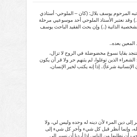
تبه المرحوم يوسف بلال: (كان – الملوحي- أستاذي
) وقد نعتبر الأستاذ الملوحي أحد موسوعيي مرحلة
والشخصية الذاتية (..) وإن بحث الفقيد الباحث يوسف
المعين بعده..
تنجد بقايا نسوغ مخضوضلة في الروح لا تزال،
ح الشعراء الذين توغلوا، لم يثنهم حر ولا قر أن يكون
إنسانية شرعاً).. إذاً إنه يكتب لخير الإنسان،
 إلى دين المرء لأن دينه له وحده وليس لي، ولا
له، وإنما أنظر قبل كل شيء وآخر كل شيء إلى
ب أن نطلبها من الناس إذا أردنا أن نسير إلى