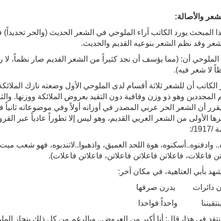
شعر والأصالة:
ا المبحث يورد الكاتب آراء الملوحي في الشعر الحديث (والحر تحديداً) 
شعر وقد نظم الشعر بنوعيه القديم والحديث.
الملوحي أن: (مما يؤسف أن نجد كثيراً من الشعر القديم صار نظماً، لا ر
اً لا شعر فيه).
 الكاتب أن للشعر ثلاثة أقسام لدى الملوحي الأول وضعته نازك الملائ
لمجددين وهو ذو وزن وقافية دون التقيد بعروض الملائكة ووزنها. والثالث
قرر أن الشعر الحر عربي المصدر في أوزانه أولاً وفي موضوعاته ثانياً فا
ها الأولى من الشعر العربي القديم، وهو ليس إلا تطوراً عادياً عبر الق
19/:
. وادفنوه..أسكنوه، هوة اللحد العميق، واذهبوا..لاتندبوه، فهو شعب ميت
تن فاعلات، فاعلاتن فاعلاتن فاعلاتن، فاعلاتن فاعلات).
هد بأبي العتاهية، في مكان آخر:
ون دائرات يدرن صرفها
نتقيننا واحداً فواحدا
انتقد في هذا، قال: أنا أكبر من العروض.. وبالرغم من كل ذلك ينحاز ا