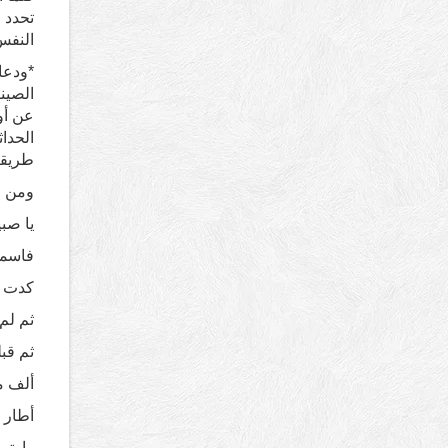
تحدد 
النفس.
*ودعا 
الصين
الحدا
طريقة
ومن ق
يا صب
فاسمح
كدت 
ثم لم
ثم قب
ألف م
أطار م
وارتم