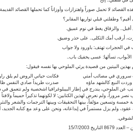
ذه القصائد لا تحمل صوراً واهتزازات وأوزاناً كما تحملها القصائد القديمة.
 أقيم؟ وطفلتي قبلي تواريها المقابر؟
ل أقبل.. والزقاق يغط في نوم عميق.
، أرقب أمك الثكلى.. على حذر وضيق.
 في الحجرات تهتف: باورود ولا جواب
 الأبواب، تسألها: عسى يخفيك باب..
 بهذين البيتين من قصيدة يرثي الملوحي بها نفسه فيقول:
 سروري في مصائب أمتي
فكانت حياتي الروض لم يلق راوي
 وردت النبع كالشهد ماؤه
صدرت طريداً صادي النفس ظامي
تب عن الملوحي، يندرج في إطار البيبلوغرافيا اشخصية ولم تتعمق في در
 نصر مروراً، ولم نعرض لهذين الكتابين: لا لكونهما تذكيراً حميماً ولافتاً
ية خمسة وتسعين مؤلفاً، بينها التحقيقات وبينها الترجمات والشعر والنث
 عقود، ولم يزل مستمراً في إبداعاته، ونحن على وعد مع كتابه الجديد، أي
الشوفي.
 8679 التاريخ 15/7/2003