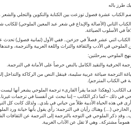
 طرز باله
م الكتاب عشرة فصول توزعت بين الكتابة والتكوين والتجلي والشعر و
لكتاب الثاني (الأصالة والإبداع في شعر عبد المعين الملوحي) للكاتب ش
فاً في الأسلوب الصياغة.
لكتاب اثني عشر فصلاً في جزءين.. ففي الأول (ثمانية فصول) تحدث عن ا
 الملوحي في الأدب والثقافة والتراث واللغة العربية والترجمة، وعندها ن
نهج الملوحي بمرحلتين:
ياغة الترجمة صياغة عربية سليمة، فينقل النص من الركاكة والتداخل إلى
 في الكتاب المترجم).
 الكاتب: (وهكذا عندما يقرأ القارىء ترجمة الملوحي يشعر أنها ليست 
حي في ذلك –كما ذكر الكاتب – إننا نبحث عن أنفسنا في ترجمات غيرنا..
رى في هذه الحياة الأدبية ظلاً من حياتي في بلدي.. ولذلك كانت كل الت
 الخارجي (…) وهناك رأيان في الترجمة: رأي يقول بأنها خيانة ورد الملوحي
ب.. وقد ذكر الملوحي في التوجه بالترجمة إلى الترجمة عن الثقافات ال
هموماً مشتركة.. وهي لا تقل عن الآداب الغربية.