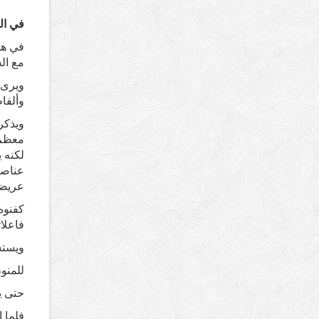
في ال
في هذ
مع ال
ويرى 
وألفاظ
ويذكر
معظم ا
لكنه ي
عناصر
عريضة /17
كفنوه.
فاعلا
ويستش
للمن
حتى ي
فلما 