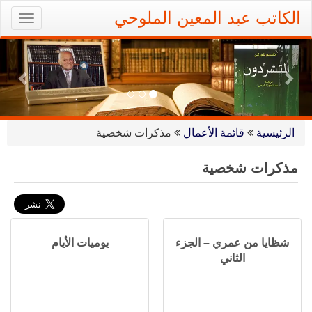
Ski
الكاتب عبد المعين الملوحي
oggle
t
gation
conten
ious
Next
الرئيسية
قائمة الأعمال
مذكرات شخصية
مذكرات شخصية
شظايا من عمري – الجزء
يوميات الأيام
الثاني